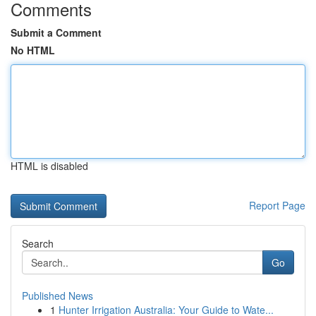
Comments
Submit a Comment
No HTML
HTML is disabled
Report Page
Search
Go
Published News
1
Hunter Irrigation Australia: Your Guide to Wate...