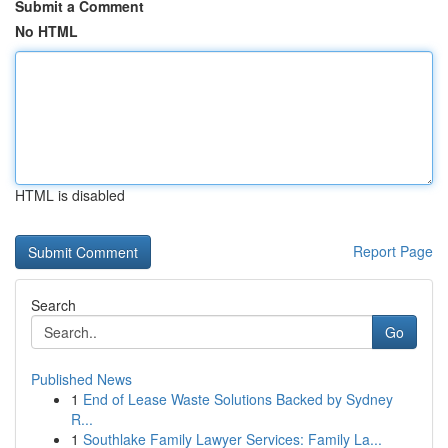
Submit a Comment
No HTML
HTML is disabled
Report Page
Search
Go
Published News
1
End of Lease Waste Solutions Backed by Sydney
R...
1
Southlake Family Lawyer Services: Family La...