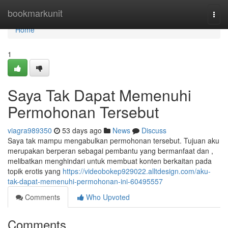
Home
bookmarkunit
Togg
navi
Home
1
Saya Tak Dapat Memenuhi
Permohonan Tersebut
viagra989350
53 days ago
News
Discuss
Saya tak mampu mengabulkan permohonan tersebut. Tujuan aku
merupakan berperan sebagai pembantu yang bermanfaat dan ,
melibatkan menghindari untuk membuat konten berkaitan pada
topik erotis yang
https://videobokep929022.alltdesign.com/aku-
tak-dapat-memenuhi-permohonan-ini-60495557
Comments
Who Upvoted
Comments