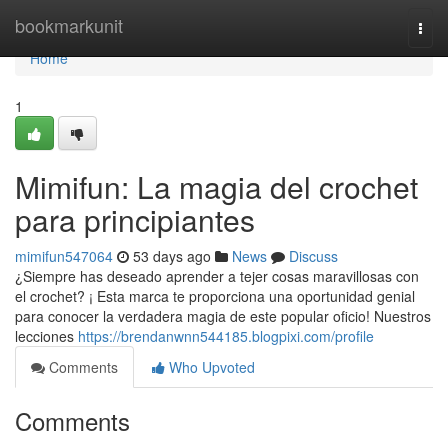
Home
bookmarkunit
Togg
navi
Home
1
Mimifun: La magia del crochet
para principiantes
mimifun547064
53 days ago
News
Discuss
¿Siempre has deseado aprender a tejer cosas maravillosas con
el crochet? ¡ Esta marca te proporciona una oportunidad genial
para conocer la verdadera magia de este popular oficio! Nuestros
lecciones
https://brendanwnn544185.blogpixi.com/profile
Comments
Who Upvoted
Comments