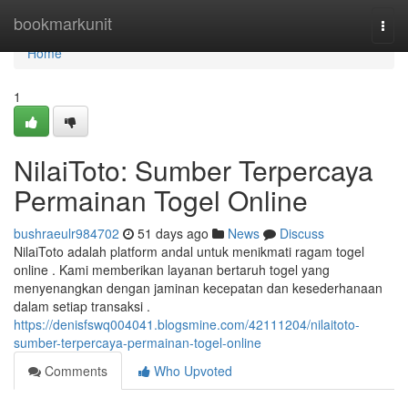
Home
bookmarkunit
Togg
navi
Home
1
NilaiToto: Sumber Terpercaya
Permainan Togel Online
bushraeulr984702
51 days ago
News
Discuss
NilaiToto adalah platform andal untuk menikmati ragam togel
online . Kami memberikan layanan bertaruh togel yang
menyenangkan dengan jaminan kecepatan dan kesederhanaan
dalam setiap transaksi .
https://denisfswq004041.blogsmine.com/42111204/nilaitoto-
sumber-terpercaya-permainan-togel-online
Comments
Who Upvoted