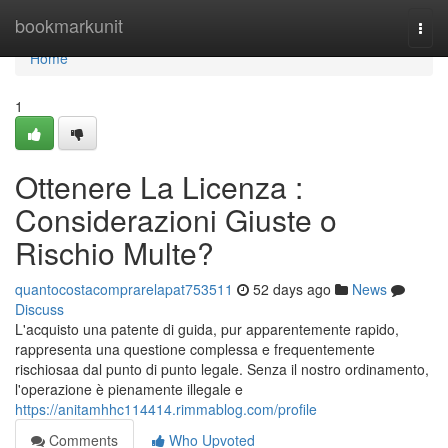
Home
bookmarkunit
Togg
navi
Home
1
Ottenere La Licenza :
Considerazioni Giuste o
Rischio Multe?
quantocostacomprarelapat753511
52 days ago
News
Discuss
L'acquisto una patente di guida, pur apparentemente rapido,
rappresenta una questione complessa e frequentemente
rischiosaa dal punto di punto legale. Senza il nostro ordinamento,
l'operazione è pienamente illegale e
https://anitamhhc114414.rimmablog.com/profile
Comments
Who Upvoted