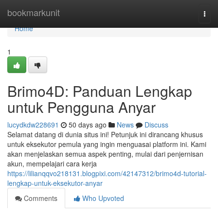
Home
bookmarkunit
Togg
navi
Home
1
Brimo4D: Panduan Lengkap
untuk Pengguna Anyar
lucydkdw228691
50 days ago
News
Discuss
Selamat datang di dunia situs ini! Petunjuk ini dirancang khusus
untuk eksekutor pemula yang ingin menguasai platform ini. Kami
akan menjelaskan semua aspek penting, mulai dari penjernisan
akun, mempelajari cara kerja
https://lilianqqvo218131.blogpixi.com/42147312/brimo4d-tutorial-
lengkap-untuk-eksekutor-anyar
Comments
Who Upvoted