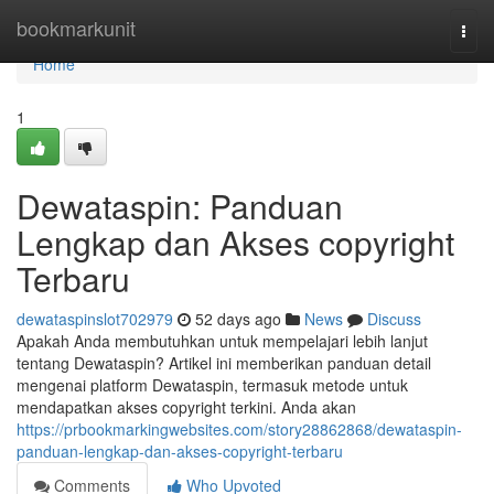
Home
bookmarkunit
Togg
navi
Home
1
Dewataspin: Panduan
Lengkap dan Akses copyright
Terbaru
dewataspinslot702979
52 days ago
News
Discuss
Apakah Anda membutuhkan untuk mempelajari lebih lanjut
tentang Dewataspin? Artikel ini memberikan panduan detail
mengenai platform Dewataspin, termasuk metode untuk
mendapatkan akses copyright terkini. Anda akan
https://prbookmarkingwebsites.com/story28862868/dewataspin-
panduan-lengkap-dan-akses-copyright-terbaru
Comments
Who Upvoted