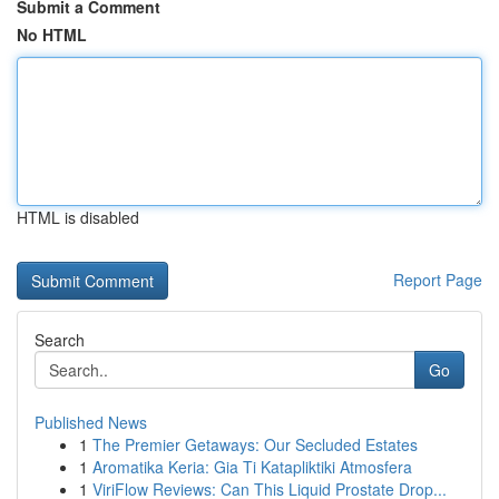
Submit a Comment
No HTML
HTML is disabled
Report Page
Search
Go
Published News
1
The Premier Getaways: Our Secluded Estates
1
Aromatika Keria: Gia Ti Katapliktiki Atmosfera
1
ViriFlow Reviews: Can This Liquid Prostate Drop...