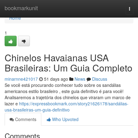
Home
bookmarkunit
Togg
navi
Home
1
Chinelos Havaianas USA
Brasileiras: Um Guia Completo
minarnne421017
51 days ago
News
Discuss
Se você está procurando conhecer tudo sobre os sandálias
americanos estilo brasileiro , este guia definitivo é para você!
Analisaremos a trajetória dos chinelos que viraram um marco de
lazer e
https://expressbookmark.com/story21626178/sandálias-
usa-brasileiras-um-guia-definitivo
Comments
Who Upvoted
Comments