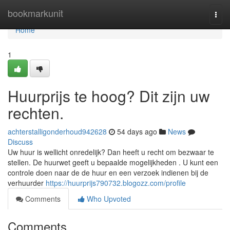
Home
bookmarkunit
Togg
navi
Home
1
Huurprijs te hoog? Dit zijn uw
rechten.
achterstalligonderhoud942628
54 days ago
News
Discuss
Uw huur is wellicht onredelijk? Dan heeft u recht om bezwaar te
stellen. De huurwet geeft u bepaalde mogelijkheden . U kunt een
controle doen naar de de huur en een verzoek indienen bij de
verhuurder
https://huurprijs790732.blogozz.com/profile
Comments
Who Upvoted
Comments