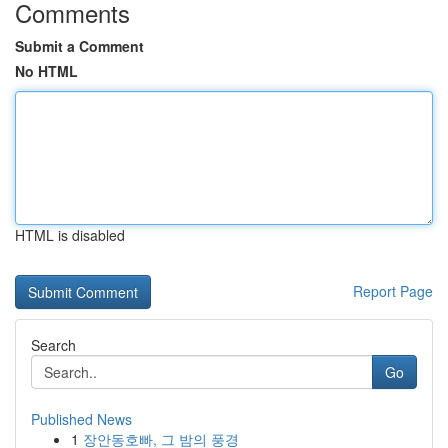
Comments
Submit a Comment
No HTML
HTML is disabled
Report Page
Search
Go
Published News
1
장안동호빠, 그 밤의 풍경