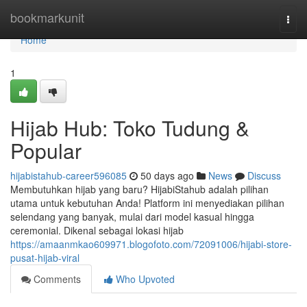
Home
bookmarkunit
Togg
navi
Home
1
Hijab Hub: Toko Tudung &
Popular
hijabistahub-career596085
50 days ago
News
Discuss
Membutuhkan hijab yang baru? HijabiStahub adalah pilihan
utama untuk kebutuhan Anda! Platform ini menyediakan pilihan
selendang yang banyak, mulai dari model kasual hingga
ceremonial. Dikenal sebagai lokasi hijab
https://amaanmkao609971.blogofoto.com/72091006/hijabi-store-
pusat-hijab-viral
Comments
Who Upvoted