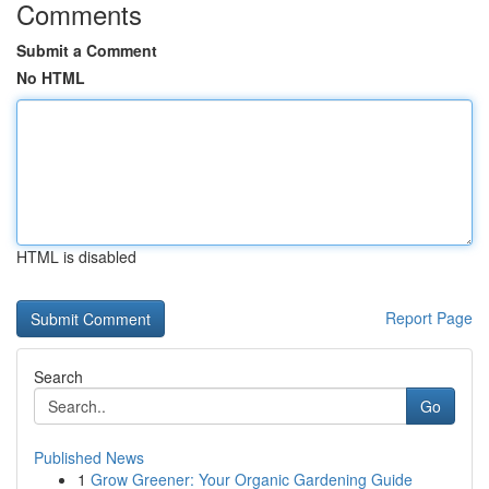
Comments
Submit a Comment
No HTML
HTML is disabled
Report Page
Search
Go
Published News
1
Grow Greener: Your Organic Gardening Guide