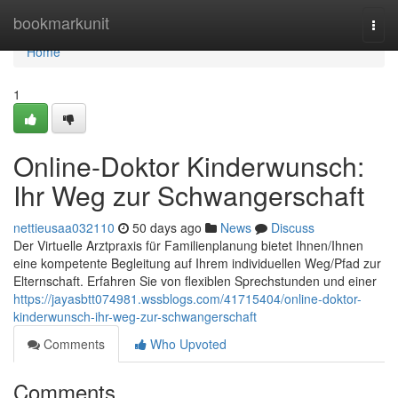
Home
bookmarkunit
Togg
navi
Home
1
Online-Doktor Kinderwunsch:
Ihr Weg zur Schwangerschaft
nettieusaa032110
50 days ago
News
Discuss
Der Virtuelle Arztpraxis für Familienplanung bietet Ihnen/Ihnen
eine kompetente Begleitung auf Ihrem individuellen Weg/Pfad zur
Elternschaft. Erfahren Sie von flexiblen Sprechstunden und einer
https://jayasbtt074981.wssblogs.com/41715404/online-doktor-
kinderwunsch-ihr-weg-zur-schwangerschaft
Comments
Who Upvoted
Comments