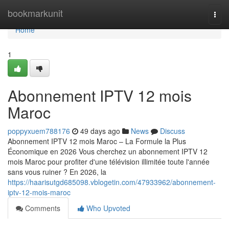
Home
bookmarkunit
Togg
navi
Home
1
Abonnement IPTV 12 mois
Maroc
poppyxuem788176
49 days ago
News
Discuss
Abonnement IPTV 12 mois Maroc – La Formule la Plus
Économique en 2026 Vous cherchez un abonnement IPTV 12
mois Maroc pour profiter d'une télévision illimitée toute l'année
sans vous ruiner ? En 2026, la
https://haarisutgd685098.vblogetin.com/47933962/abonnement-
iptv-12-mois-maroc
Comments
Who Upvoted