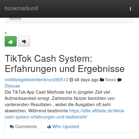
Home
bookmarkunit
Togg
navi
Home
1
TikTok Cash System:
Erfahrungen und Ergebnisse
mittiktokgeldverdienenvo290512
48 days ago
News
Discuss
Die TikTok-App Cash Methode hat in jüngster Zeit viel
Aufmerksamkeit erregt. Zahlreiche Nutzer berichten von
variierenden Resultaten , wobei die Ausgaben oft sehr
abweichen. Während bestimmte
https://elite-affiliate.de/tiktok-
cash-system-erfahrungen-und-testbericht/
Comments
Who Upvoted