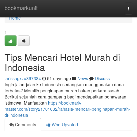
Home
bookmarkunit
Togg
navi
Home
1
Tips Mencari Hotel Murah di
Indonesia
larissagxzu397384
51 days ago
News
Discuss
Ingin jalan-jalan ke Indonesia sedangkan menggunakan dana
terbatas? Memilih penginapan murah bukan perkara susah.
Berikut sejumlah cara gampang bagi mendapatkan penawaran
istimewa. Manfaatkan
https://bookmark-
master.com/story21701632/rahasia-mencari-penginapan-murah-
di-indonesia
Comments
Who Upvoted