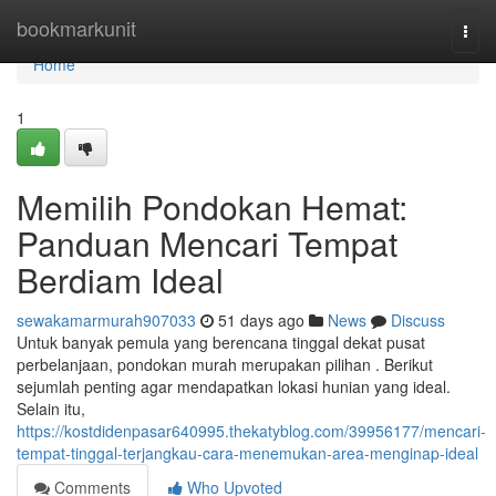
Home
bookmarkunit
Togg
navi
Home
1
Memilih Pondokan Hemat:
Panduan Mencari Tempat
Berdiam Ideal
sewakamarmurah907033
51 days ago
News
Discuss
Untuk banyak pemula yang berencana tinggal dekat pusat
perbelanjaan, pondokan murah merupakan pilihan . Berikut
sejumlah penting agar mendapatkan lokasi hunian yang ideal.
Selain itu,
https://kostdidenpasar640995.thekatyblog.com/39956177/mencari-
tempat-tinggal-terjangkau-cara-menemukan-area-menginap-ideal
Comments
Who Upvoted