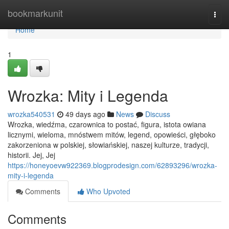
Home
bookmarkunit
Togg
navi
Home
1
Wrozka: Mity i Legenda
wrozka540531
49 days ago
News
Discuss
Wrozka, wiedźma, czarownica to postać, figura, istota owiana
licznymi, wieloma, mnóstwem mitów, legend, opowieści, głęboko
zakorzeniona w polskiej, słowiańskiej, naszej kulturze, tradycji,
historii. Jej, Jej
https://honeyoevw922369.blogprodesign.com/62893296/wrozka-
mity-i-legenda
Comments
Who Upvoted
Comments