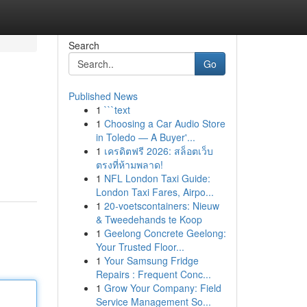
Search
Go
Published News
1
```text
1
Choosing a Car Audio Store
in Toledo — A Buyer'...
1
เครดิตฟรี 2026: สล็อตเว็บ
ตรงที่ห้ามพลาด!
1
NFL London Taxi Guide:
London Taxi Fares, Airpo...
1
20-voetscontainers: Nieuw
& Tweedehands te Koop
1
Geelong Concrete Geelong:
Your Trusted Floor...
1
Your Samsung Fridge
Repairs : Frequent Conc...
1
Grow Your Company: Field
Service Management So...