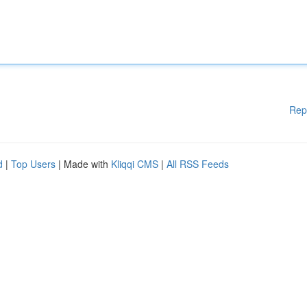
Rep
d
|
Top Users
| Made with
Kliqqi CMS
|
All RSS Feeds