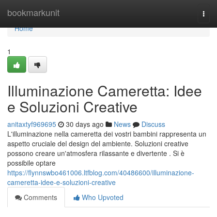
Home
bookmarkunit
Togg
navi
Home
1
Illuminazione Cameretta: Idee
e Soluzioni Creative
anitaxtyf969695
30 days ago
News
Discuss
L'illuminazione nella cameretta dei vostri bambini rappresenta un
aspetto cruciale del design del ambiente. Soluzioni creative
possono creare un'atmosfera rilassante e divertente . Si è
possibile optare
https://flynnswbo461006.ltfblog.com/40486600/illuminazione-
cameretta-idee-e-soluzioni-creative
Comments
Who Upvoted