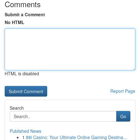
Comments
Submit a Comment
No HTML
HTML is disabled
Report Page
Search
Go
Published News
1
88i Casino: Your Ultimate Online Gaming Destina...