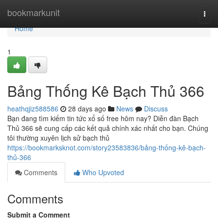
Home
bookmarkunit
Togg
navi
Home
1
Bảng Thống Kê Bạch Thủ 366
heathqjiz588586
28 days ago
News
Discuss
Bạn đang tìm kiếm tin tức xổ số free hôm nay? Diễn đàn Bạch
Thủ 366 sẽ cung cấp các kết quả chính xác nhất cho bạn. Chúng
tôi thường xuyên lịch sử bạch thủ
https://bookmarksknot.com/story23583836/bảng-thống-kê-bạch-
thủ-366
Comments
Who Upvoted
Comments
Submit a Comment