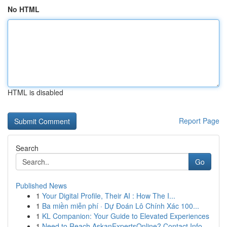
No HTML
HTML is disabled
Report Page
Search
Go
Published News
1
Your Digital Profile, Their AI : How The I...
1
Ba miền miễn phí · Dự Đoán Lô Chính Xác 100...
1
KL Companion: Your Guide to Elevated Experiences
1
Need to Reach AskanExpertsOnline? Contact Info ...