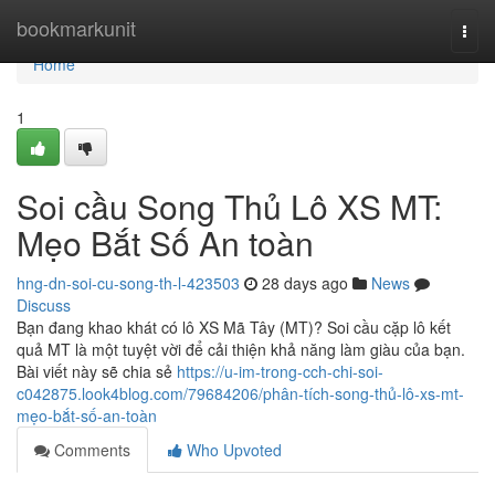
Home
bookmarkunit
Togg
navi
Home
1
Soi cầu Song Thủ Lô XS MT:
Mẹo Bắt Số An toàn
hng-dn-soi-cu-song-th-l-423503
28 days ago
News
Discuss
Bạn đang khao khát có lô XS Mã Tây (MT)? Soi cầu cặp lô kết
quả MT là một tuyệt vời để cải thiện khả năng làm giàu của bạn.
Bài viết này sẽ chia sẻ
https://u-im-trong-cch-chi-soi-
c042875.look4blog.com/79684206/phân-tích-song-thủ-lô-xs-mt-
mẹo-bắt-số-an-toàn
Comments
Who Upvoted