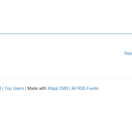
Rep
d
|
Top Users
| Made with
Kliqqi CMS
|
All RSS Feeds