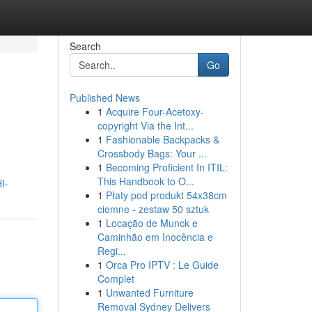
Search
Go
Published News
1
Acquire Four-Acetoxy-
copyright Via the Int...
1
Fashionable Backpacks &
Crossbody Bags: Your ...
1
Becoming Proficient In ITIL:
This Handbook to O...
I-
1
Płaty pod produkt 54x38cm
ciemne - zestaw 50 sztuk
1
Locação de Munck e
Caminhão em Inocência e
Regi...
1
Orca Pro IPTV : Le Guide
Complet
1
Unwanted Furniture
Removal Sydney Delivers