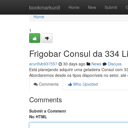
Home
bookmarkunit
Home
New
Submit
G
Home
1
Frigobar Consul da 334 Li
arunfivb937557
30 days ago
News
Discuss
Está planejando adquirir uma geladeira Consul com 334
Abordaremos desde os tipos disponíveis no setor, até
Comments
Who Upvoted
Comments
Submit a Comment
No HTML