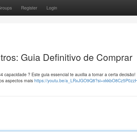
roups
Register
Login
tros: Guia Definitivo de Comprar
 capacidade ? Este guia essencial te auxilia a tomar a certa decisão!
 os aspectos mais
https://youtu.be/a_LRxJGO9Q8?si=xkkbO8Cz5P0zzH