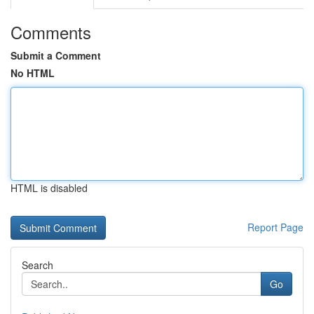
Comments
Submit a Comment
No HTML
HTML is disabled
Report Page
Search
Go