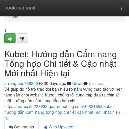
Home
bookmarkunit
Togg
navi
Home
1
Kubet: Hướng dẫn Cẩm nang
Tổng hợp Chi tiết & Cập nhật
Mới nhất Hiện tại
arrangmdc766200
30 days ago
News
Discuss
Để giúp đỡ hỗ trợ trao đổi bạn hiểu rõ nắm vững thao tác với nền
tảng sân chơi website Kubet, chúng tôi cung cấp đưa ra chia sẻ
một hướng dẫn cẩm nang tổng hợp chi
https://marcqxto226932.goabroadblog.com/40821658/kubet-
hướng-dẫn-cẩm-nang-tổng-hợp-chi-tiết-cập-nhật-mới-nhất-hiện-
tại
Comments
Who Upvoted