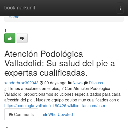
Home
bookmarkunit
Togg
navi
Home
1
Atención Podológica
Valladolid: Su salud del pie a
expertas cualificadas.
xanderhrox392043
29 days ago
News
Discuss
¿ Tienes afecciones en el pies, ? Con Atención Podológica
Valladolid, proporcionamos soluciones especializados para cada
afección del pie . Nuestro equipo equipo muy cualificados con el
https://podologia-valladolid180426.wikilentillas.com/user
Comments
Who Upvoted