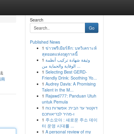
Search
Go
Published News
1
ข่าวพรีเมียร์ลีก: บทวิเคราะห์
สุดยอดแห่งฤดูกาลนี้
1
وثيقة شهادة تركيب أنظمة
الوقاية والحماية من ...
1
Selecting Best GERD-
法
Friendly Drink: Soothing Yo...
装指南
1
Audrey Davis: A Promising
Talent in the M...
1
Rajawd777: Panduan Utuh
untuk Pemula
1
דוקטור עד הבית: אפשרות נוח
ו-מהיר לבריאותכם
1
주소모아 : 새로운 주소 데이
터 운영 시대를 ...
1
A personal review of my