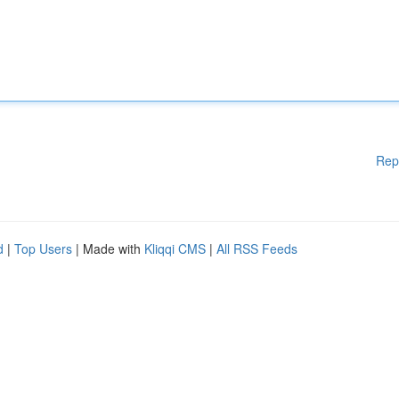
Rep
d
|
Top Users
| Made with
Kliqqi CMS
|
All RSS Feeds