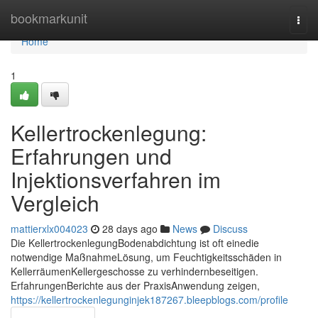
Home
bookmarkunit
Togg
navi
Home
1
Kellertrockenlegung:
Erfahrungen und
Injektionsverfahren im
Vergleich
mattierxlx004023
28 days ago
News
Discuss
Die KellertrockenlegungBodenabdichtung ist oft einedie
notwendige MaßnahmeLösung, um Feuchtigkeitsschäden in
KellerräumenKellergeschosse zu verhindernbeseitigen.
ErfahrungenBerichte aus der PraxisAnwendung zeigen,
https://kellertrockenlegunginjek187267.bleepblogs.com/profile